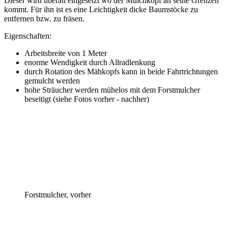
Dieser wird überall eingesetzt wo der Mulchkopf an seine Grenzen
kommt. Für ihn ist es eine Leichtigkeit dicke Baumstöcke zu
entfernen bzw. zu fräsen.
Eigenschaften:
Arbeitsbreite von 1 Meter
enorme Wendigkeit durch Allradlenkung
durch Rotation des Mähkopfs kann in beide Fahrtrichtungen
gemulcht werden
hohe Sträucher werden mühelos mit dem Forstmulcher
beseitigt (siehe Fotos vorher - nachher)
Forstmulcher, vorher